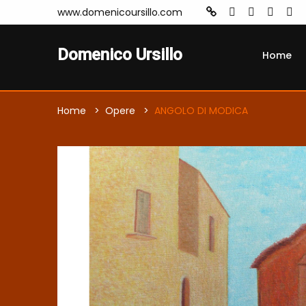
www.domenicoursillo.com
Domenico Ursillo
Home
Home
Opere
ANGOLO DI MODICA