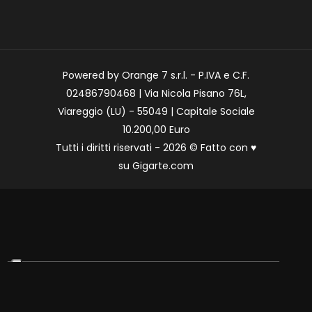
Powered by Orange 7 s.r.l. - P.IVA e C.F.
02486790468 | Via Nicola Pisano 76L,
Viareggio (LU) - 55049 | Capitale Sociale
10.200,00 Euro
Tutti i diritti riservati - 2026 © Fatto con
♥
su
Gigarte.com
Le tue preferenze relative alla privacy
Informativa sulla raccolta